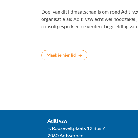
Doel van dit lidmaatschap is om rond Aditi v
organisatie als Aditi vzw echt wel noodzakelij
consultgesprek en de verdere begeleiding van
Maak je hier lid
Contact:
Aditi vzw
Adres:
F. Rooseveltplaats 12 Bus 7
2060 Antwerpen