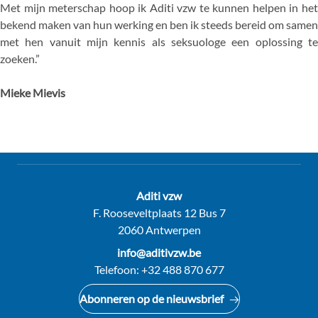
Met mijn meterschap hoop ik Aditi vzw te kunnen helpen in het
bekend maken van hun werking en ben ik steeds bereid om samen
met hen vanuit mijn kennis als seksuologe een oplossing te
zoeken.”
Mieke Mievis
Contact:
Aditi vzw
Adres:
F. Rooseveltplaats 12 Bus 7
2060 Antwerpen
E-
info@aditivzw.be
mail:
Telefoon:
+32 488 870 677
Abonneren op de nieuwsbrief