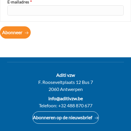
E-mailadres
*
Abonneer
Contact:
Aditi vzw
Adres:
F. Rooseveltplaats 12 Bus 7
2060 Antwerpen
E-
info@aditivzw.be
mail:
Telefoon:
+32 488 870 677
Abonneren op de nieuwsbrief