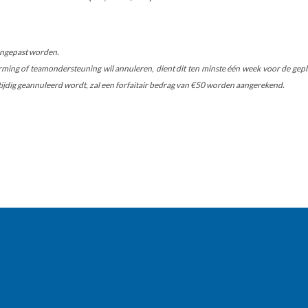
aangepast worden.
ing of teamondersteuning wil annuleren, dient dit ten minste één week voor de gepla
attijdig geannuleerd wordt, zal een forfaitair bedrag van €50 worden aangerekend.