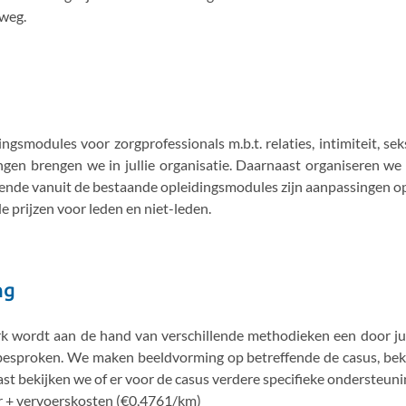
 weg.
gsmodules voor zorgprofessionals m.b.t. relaties, intimiteit, se
gen brengen we in jullie organisatie. Daarnaast organiseren we 
kende vanuit de bestaande opleidingsmodules zijn aanpassingen op
 prijzen voor leden en niet-leden.
ng
wordt aan de hand van verschillende methodieken een door jullie
besproken. We maken beeldvorming op betreffende de casus, beki
st bekijken we of er voor de casus verdere specifieke ondersteuni
r + vervoerskosten (€0,4761/km)