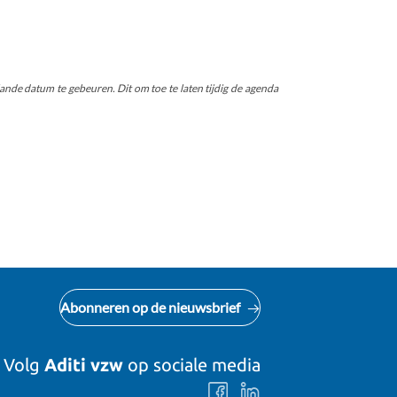
nde datum te gebeuren. Dit om toe te laten tijdig de agenda
Abonneren op de nieuwsbrief
Volg
Aditi vzw
op sociale media
Volg
Volg