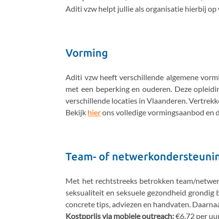
Aditi vzw helpt jullie als organisatie hierbij op
Vorming
Aditi vzw heeft verschillende algemene vormin
met een beperking en ouderen. Deze opleidin
verschillende locaties in Vlaanderen. Vertrek
Bekijk
hier
ons volledige vormingsaanbod en de
Team- of netwerkondersteuni
Met het rechtstreeks betrokken team/netwerk 
seksualiteit en seksuele gezondheid grondig 
concrete tips, adviezen en handvaten. Daarnaa
Kostpprijs via mobiele outreach:
€6,72 per uu